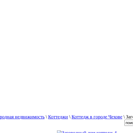
ородная недвижимость
\
Коттеджи
\
Коттедж в городе Чехове
\ За