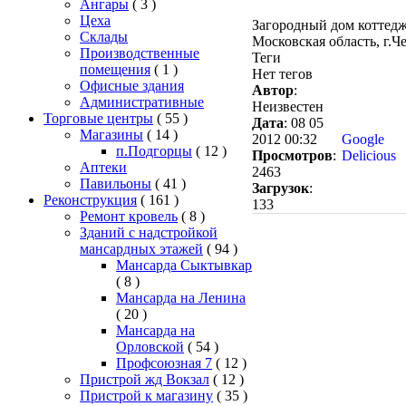
Ангары
( 3 )
Цеха
Загородный дом коттедж
Склады
Московская область, г.Ч
Производственные
Теги
помещения
( 1 )
Нет тегов
Офисные здания
Автор
:
Административные
Неизвестен
Торговые центры
( 55 )
Дата
: 08 05
Магазины
( 14 )
2012 00:32
Google
п.Подгорцы
( 12 )
Просмотров
:
Delicious
Аптеки
2463
Павильоны
( 41 )
Загрузок
:
Реконструкция
( 161 )
133
Ремонт кровель
( 8 )
Зданий с надстройкой
мансардных этажей
( 94 )
Мансарда Сыктывкар
( 8 )
Мансарда на Ленина
( 20 )
Мансарда на
Орловской
( 54 )
Профсоюзная 7
( 12 )
Пристрой жд Вокзал
( 12 )
Пристрой к магазину
( 35 )