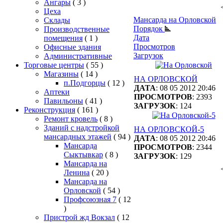
Ангары
( 3 )
Цеха
Мансарда на Орловской
Склады
Порядок
Производственные
Дата
помещения
( 1 )
Просмотров
Офисные здания
Загрузок
Административные
Торговые центры
( 55 )
Магазины
( 14 )
НА ОРЛОВСКОЙ
п.Подгорцы
( 12 )
ДАТА
: 08 05 2012 20:46
Аптеки
ПРОСМОТРОВ
: 2393
Павильоны
( 41 )
ЗАГРУЗОК
: 124
Реконструкция
( 161 )
Ремонт кровель
( 8 )
Зданий с надстройкой
НА ОРЛОВСКОЙ-5
мансардных этажей
( 94 )
ДАТА
: 08 05 2012 20:46
Мансарда
ПРОСМОТРОВ
: 2344
Сыктывкар
( 8 )
ЗАГРУЗОК
: 129
Мансарда на
Ленина
( 20 )
Мансарда на
Орловской
( 54 )
Профсоюзная 7
( 12
)
Пристрой жд Вокзал
( 12