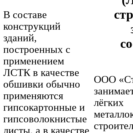
ст
В составе
конструкций
зданий,
с
построенных с
применением
ЛСТК в качестве
ООО «С
обшивки обычно
занимае
применяются
лёгких
гипсокартонные и
металло
гипсоволокнистые
строител
листы, а в качестве