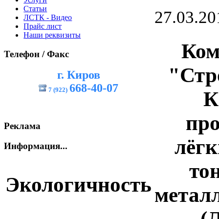
Статьи
27.03.20
ЛСТК - Видео
Прайс лист
Наши реквизиты
Ко
Телефон / Факс
"Стр
г. Киров
668-40-07
7 (922)
К
про
Реклама
лёгк
Информация...
то
Экологичность
метал
(