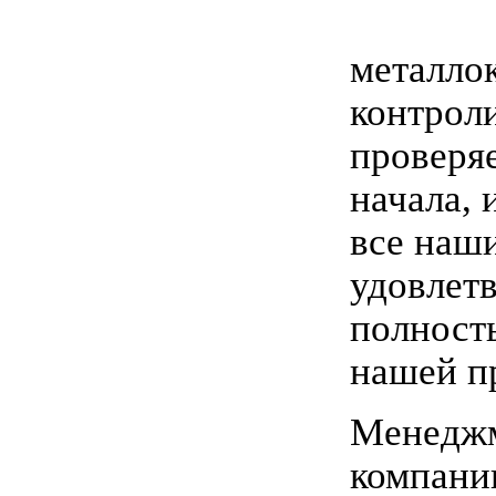
металло
контрол
проверяе
начала, 
все наш
удовлет
полност
нашей п
Менедж
компани