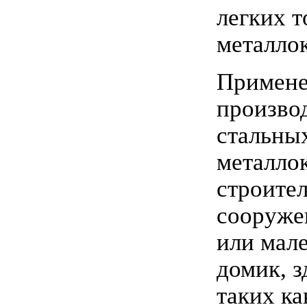
легких 
металло
Примене
произво
стальны
металло
строител
сооруже
или мал
домик, з
таких ка