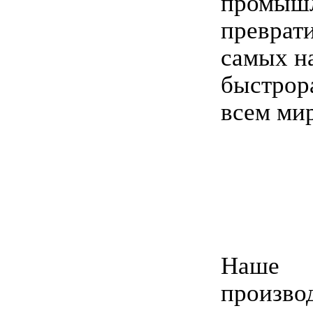
промышл
преврати
самых н
быстрор
всем мир
Наше
произво