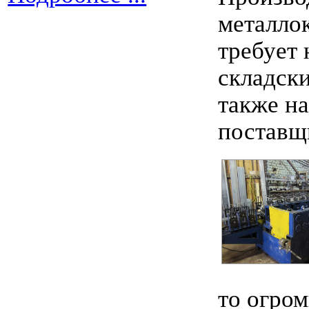
металло
требует
складск
также н
поставщ
то огро