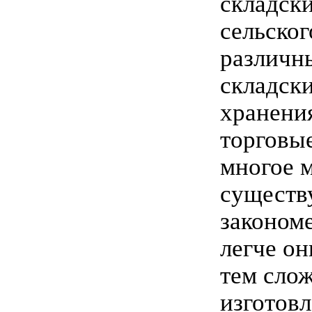
складски
сельског
различн
складски
хранения
торговы
многое м
существ
законом
легче о
тем сло
изготов