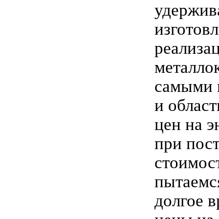
удержив
изготовл
реализа
металло
самыми 
и област
цен на э
при пос
стоимос
пытаемс
долгое в