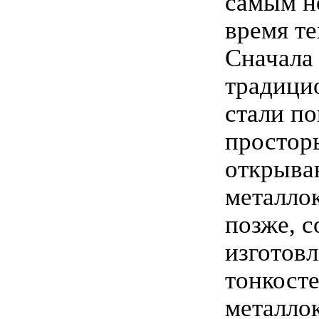
самым н
время т
Сначала
традици
стали по
простор
открыва
металло
позже, 
изготовл
тонкост
металло