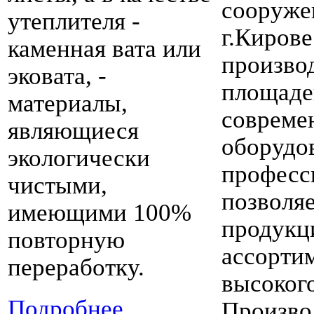
сооруже
утеплителя -
г.Кирове
каменная вата или
произво
эковата, -
площадей
материалы,
совреме
являющиеся
оборудо
экологически
професс
чистыми,
позволя
имеющими 100%
продукц
повторную
ассорти
переработку.
высокого
Подробнее ...
Произво