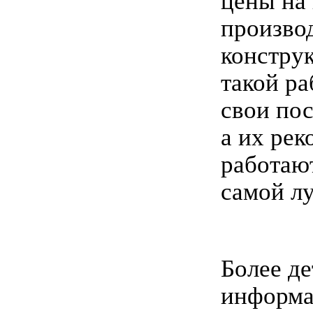
цены на
произво
конструк
такой ра
свои по
а их рек
работают
самой л
Более д
информа