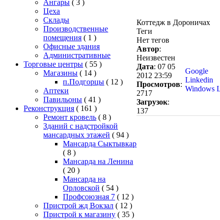
Ангары
( 3 )
Цеха
Склады
Коттедж в Дороничах
Производственные
Теги
помещения
( 1 )
Нет тегов
Офисные здания
Автор
:
Административные
Неизвестен
Торговые центры
( 55 )
Дата
: 07 05
Google
Магазины
( 14 )
2012 23:59
Linkedin
п.Подгорцы
( 12 )
Просмотров
:
Windows L
Аптеки
2717
Павильоны
( 41 )
Загрузок
:
Реконструкция
( 161 )
137
Ремонт кровель
( 8 )
Зданий с надстройкой
мансардных этажей
( 94 )
Мансарда Сыктывкар
( 8 )
Мансарда на Ленина
( 20 )
Мансарда на
Орловской
( 54 )
Профсоюзная 7
( 12 )
Пристрой жд Вокзал
( 12 )
Пристрой к магазину
( 35 )